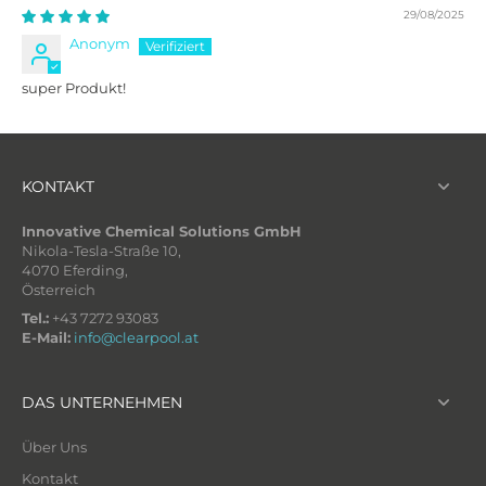
29/08/2025
Anonym
super Produkt!
KONTAKT
Innovative Chemical Solutions GmbH
Nikola-Tesla-Straße 10,
4070 Eferding,
Österreich
Tel.:
+43 7272 93083
E-Mail:
info@clearpool.at
DAS UNTERNEHMEN
Über Uns
Kontakt