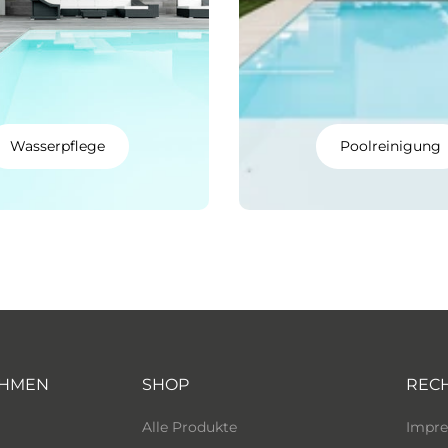
Wasserpflege
Poolreinigung
EHMEN
SHOP
REC
Alle Produkte
Impr