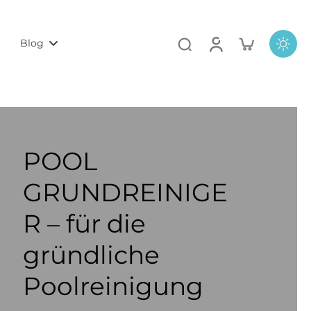
Blog
POOL
GRUNDREINIGE
R – für die
gründliche
Poolreinigung