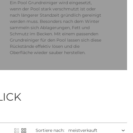
Ein Pool Grundreiniger wird eingesetzt,
wenn der Pool stark verschmutzt ist oder
nach längerer Standzeit gründlich gereinigt
werden muss. Besonders nach dem Winter
sammeln sich Ablagerungen, Fett und
Schmutz im Becken. Mit einem passenden
Grundreiniger für den Pool lassen sich diese
Rückstände effektiv lösen und die
Oberfläche wieder sauber herstellen.
LICK
Sortiere nach: